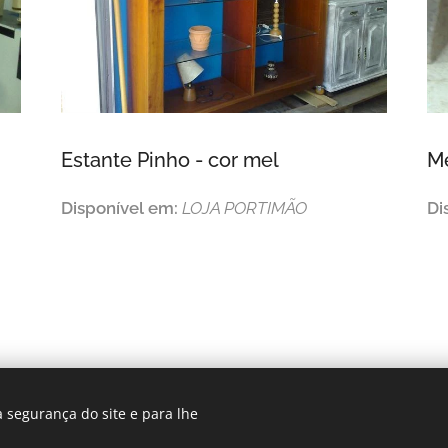
Estante Pinho - cor mel
M
Disponível em:
LOJA PORTIMÃO
Di
 segurança do site e para lhe
© 2025 Despertar |
Privacidade e Condições
|
Livro de Reclamações
Desenvolvido por
Webnode
Cookies