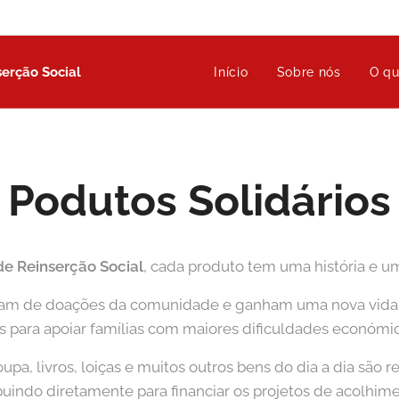
serção Social
Início
Sobre nós
O q
Podutos Solidários
de Reinserção Social
, cada produto tem uma história e um
ltam de doações da comunidade e ganham uma nova vida na
s para apoiar famílias com maiores dificuldades económic
upa, livros, loiças e muitos outros bens do dia a dia são
buindo diretamente para financiar os projetos de acolhime