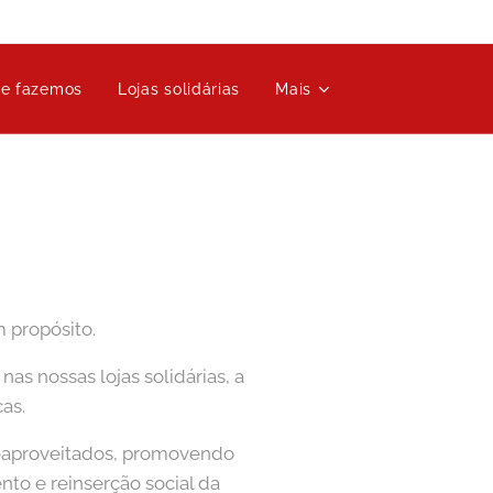
ue fazemos
Lojas solidárias
Mais
 propósito.
s nossas lojas solidárias, a
as.
 reaproveitados, promovendo
nto e reinserção social da