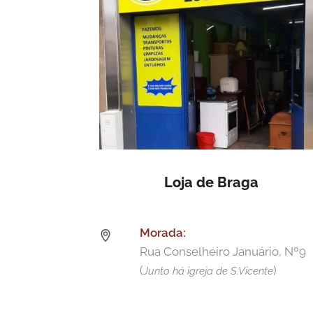
Loja de Braga
Morada:
Rua Conselheiro Januário, Nº9
(
)
Junto há igreja de S.Vicente