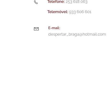
Telefone:
253 618 063
Telemóvel:
933 606 601
E-m
ail:
despertar_braga@hotmail.com