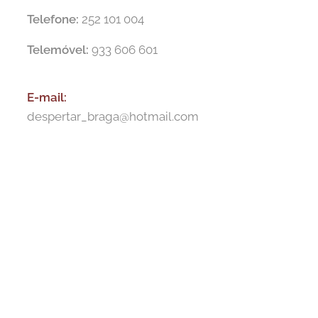
Telefone:
252 101 004
Telemóvel:
933 606 601
E-m
ail:
despertar_braga@hotmail.com