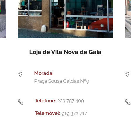
Loja de Vila Nova de Gaia
Morada:
Praça Sousa Caldas Nº9
Telefone:
223 757 409
Telemóvel:
919 372 717