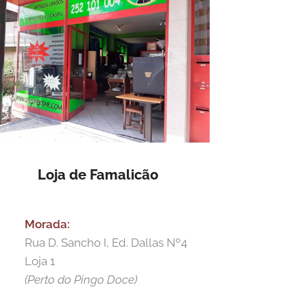
Loja de Famalicão
Morada:
Rua D. Sancho I, Ed. Dallas Nº4
Loja 1
(Perto do Pingo Doce)