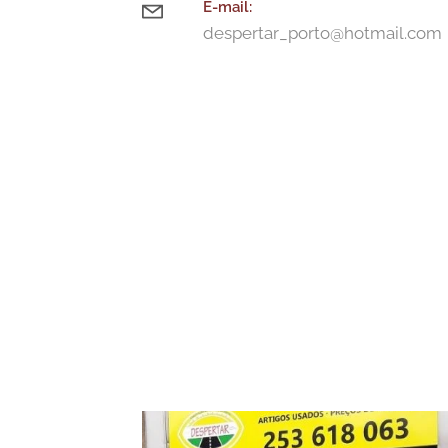
E-m
ail:
despertar_porto@hotmail.com