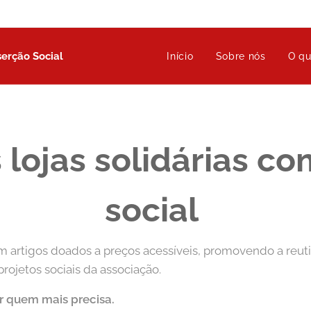
serção Social
Início
Sobre nós
O q
 lojas solidárias c
social
m artigos doados a preços acessíveis, promovendo a reuti
rojetos sociais da associação.
r quem mais precisa.