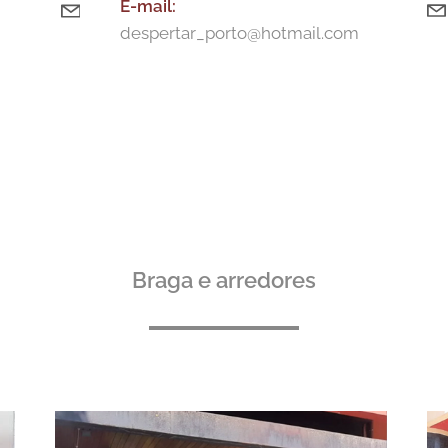
E-m
ail:
despertar_porto@hotmail.com
Braga e arredores