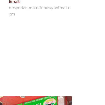
Email:
despertar_matosinhos@hotmail.c
om