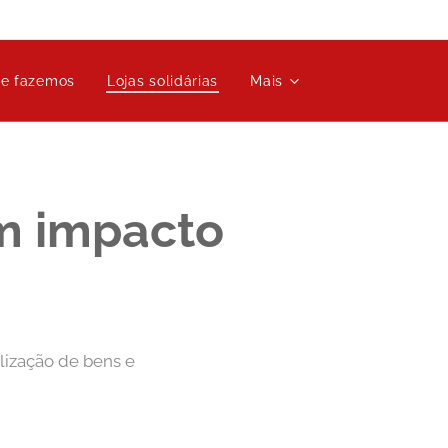
ue fazemos
Lojas solidárias
Mais
om impacto
lização de bens e