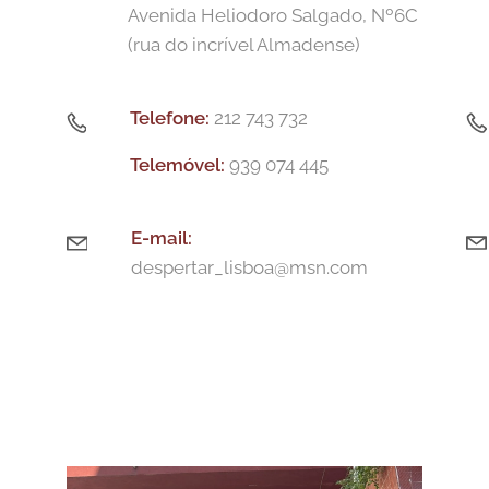
Avenida Heliodoro Salgado, Nº6C
)
(rua do incrível Almadense)
Telefone:
212 743 732
Telemóvel:
939 074 445
E-m
ail:
despertar_lisboa@msn.com